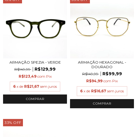
ARMAÇÃO SPEZIA - VERDE
ARMAÇÃO HEXAGONAL -
DOURADO
R$129,99
R$149,99
R$99,99
R$149,99
R$123,49
com
Pix
R$94,99
com
Pix
6
x de
R$21,67
sem juros
6
x de
R$16,67
sem juros
COMPRAR
COMPRAR
33
%
OFF