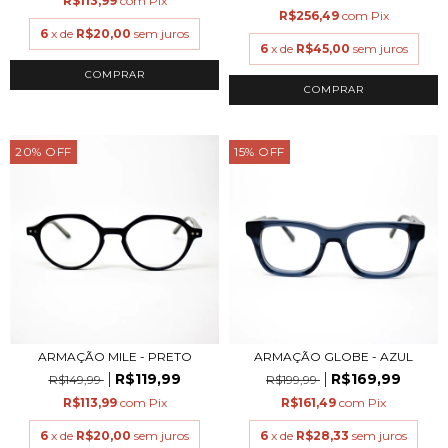
R$113,99
com
Pix
R$256,49
com
Pix
6
x de
R$20,00
sem juros
6
x de
R$45,00
sem juros
COMPRAR
COMPRAR
20
%
OFF
15
%
OFF
ARMAÇÃO MILE - PRETO
ARMAÇÃO GLOBE - AZUL
R$119,99
R$169,99
R$149,99
R$199,99
R$113,99
com
Pix
R$161,49
com
Pix
6
x de
R$20,00
sem juros
6
x de
R$28,33
sem juros