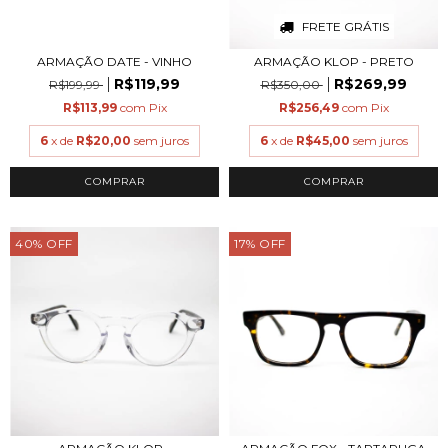
FRETE GRÁTIS
ARMAÇÃO DATE - VINHO
ARMAÇÃO KLOP - PRETO
R$119,99
R$269,99
R$199,99
R$350,00
R$113,99
com
Pix
R$256,49
com
Pix
6
x de
R$20,00
sem juros
6
x de
R$45,00
sem juros
COMPRAR
COMPRAR
40
%
OFF
17
%
OFF