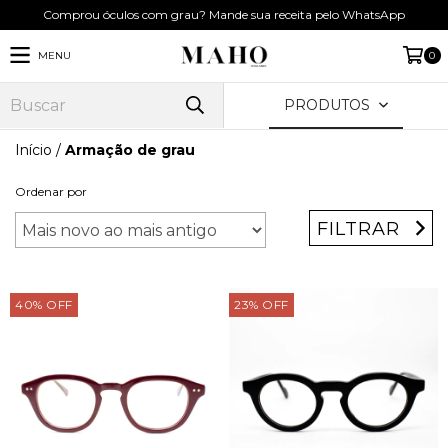
Comprou óculos com grau? Mande sua receita pelo WhatsApp
MENU
0
PRODUTOS
Início
/
Armação de grau
Ordenar por
FILTRAR
40
%
OFF
23
%
OFF