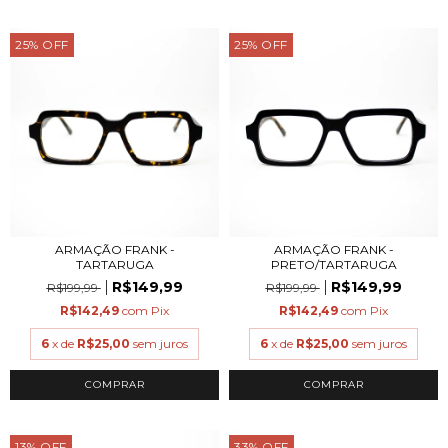
25
%
OFF
25
%
OFF
ARMAÇÃO FRANK -
ARMAÇÃO FRANK -
TARTARUGA
PRETO/TARTARUGA
R$149,99
R$149,99
R$199,99
R$199,99
R$142,49
com
Pix
R$142,49
com
Pix
6
x de
R$25,00
sem juros
6
x de
R$25,00
sem juros
COMPRAR
COMPRAR
13
%
OFF
33
%
OFF