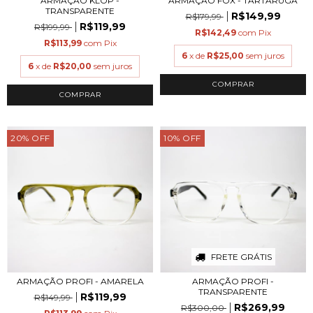
ARMAÇÃO KLOP -
ARMAÇÃO FOX - TARTARUGA
TRANSPARENTE
R$149,99
R$179,99
R$119,99
R$199,99
R$142,49
com
Pix
R$113,99
com
Pix
6
x de
R$25,00
sem juros
6
x de
R$20,00
sem juros
COMPRAR
COMPRAR
20
%
OFF
10
%
OFF
FRETE GRÁTIS
ARMAÇÃO PROFI - AMARELA
ARMAÇÃO PROFI -
TRANSPARENTE
R$119,99
R$149,99
R$269,99
R$300,00