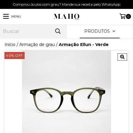
Comprou óculos com grau? Mande sua receita pelo WhatsApp
MENU
0
PRODUTOS
Início
/
Armação de grau
/
Armação Ellun - Verde
40
%
OFF