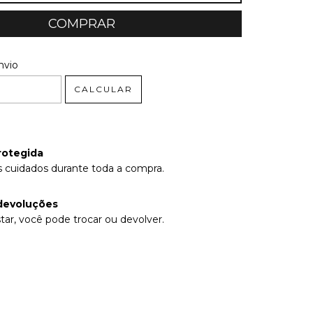
 CEP:
ALTERAR CEP
nvio
CALCULAR
rotegida
 cuidados durante toda a compra.
devoluções
tar, você pode trocar ou devolver.