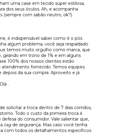
ham uma case em tecido super estilosa,
ura dos seus óculos. Ah, e acompanha
es (sempre com sabão neutro, ok?).
ne, é indispensável saber como é o pós
ha algum problema, você seja respaldado
 que temos muito orgulho como marca, que
, girando em trono de 1% e em alguns
uase 100% dos nossos clientes estão
ao atendimento fornecido. Temos equipes
 e depois da sua compra. Aproveito e já
Olá
.
 solicitar a troca dentro de 7 dias corridos,
torno. Todo o custo da primeira troca é
 defesa do consumidor. Vale salientar que,
 a
tag
de segurança. Mas caso você tenha
ba com todos os detalhamentos específicos