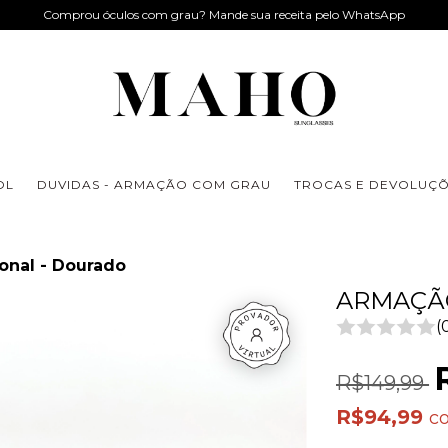
Comprou óculos com grau? Mande sua receita pelo WhatsApp
OL
DUVIDAS - ARMAÇÃO COM GRAU
TROCAS E DEVOLUÇ
nal - Dourado
ARMAÇÃ
(
R$149,99
R$94,99
c