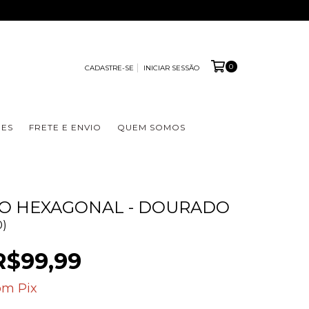
0
CADASTRE-SE
INICIAR SESSÃO
ÕES
FRETE E ENVIO
QUEM SOMOS
O HEXAGONAL - DOURADO
0)
R$99,99
om
Pix