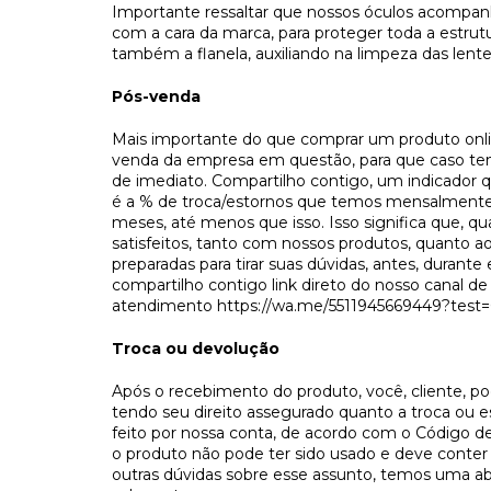
Importante ressaltar que nossos óculos acompan
com a cara da marca, para proteger toda a estrut
também a flanela, auxiliando na limpeza das lent
Pós-venda
Mais importante do que comprar um produto onli
venda da empresa em questão, para que caso ten
de imediato. Compartilho contigo, um indicador
é a % de troca/estornos que temos mensalmente
meses, até menos que isso. Isso significa que, q
satisfeitos, tanto com nossos produtos, quanto 
preparadas para tirar suas dúvidas, antes, durante
compartilho contigo link direto do nosso canal de
atendimento
https://wa.me/5511945669449?test=
Troca ou devolução
Após o recebimento do produto, você, cliente, pode
tendo seu direito assegurado quanto a troca ou es
feito por nossa conta, de acordo com o Código de
o produto não pode ter sido usado e deve conter
outras dúvidas sobre esse assunto, temos uma a