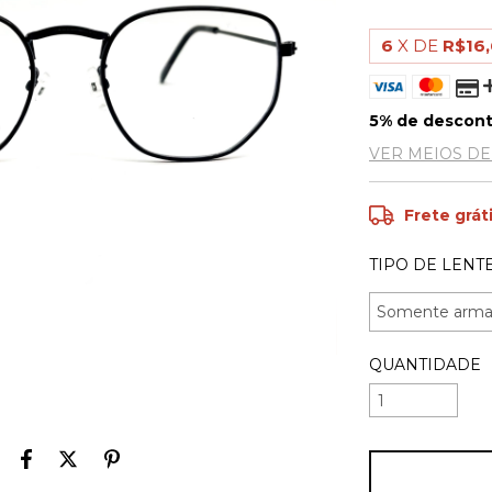
6
X DE
R$16
5% de descon
VER MEIOS D
Frete grát
TIPO DE LENTE
QUANTIDADE