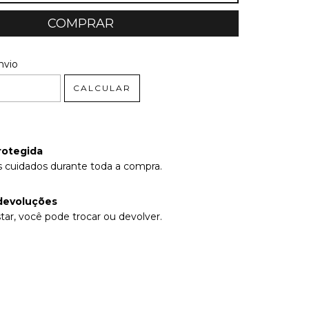
 CEP:
ALTERAR CEP
nvio
CALCULAR
rotegida
 cuidados durante toda a compra.
devoluções
tar, você pode trocar ou devolver.