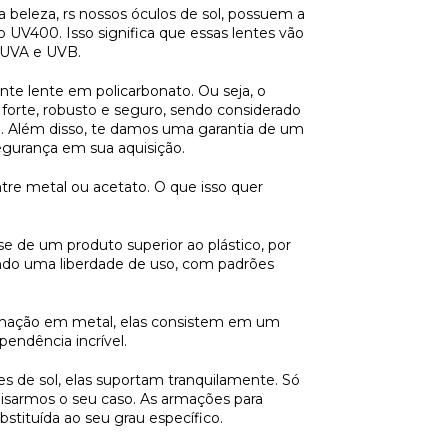
a beleza, rs nossos óculos de sol, possuem a
o UV400. Isso significa que essas lentes vão
s UVA e UVB.
te lente em policarbonato. Ou seja, o
forte, robusto e seguro, sendo considerado
o. Além disso, te damos uma garantia de um
egurança em sua aquisição.
tre metal ou acetato. O que isso quer
e de um produto superior ao plástico, por
ando uma liberdade de uso, com padrões
rmação em metal, elas consistem em um
endência incrível.
s de sol, elas suportam tranquilamente. Só
lisarmos o seu caso. As armações para
stituída ao seu grau específico.