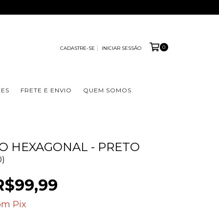
0
CADASTRE-SE
INICIAR SESSÃO
ÕES
FRETE E ENVIO
QUEM SOMOS
 HEXAGONAL - PRETO
0)
R$99,99
om
Pix