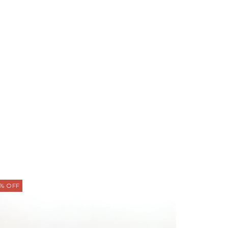
%
OFF
20
%
OFF