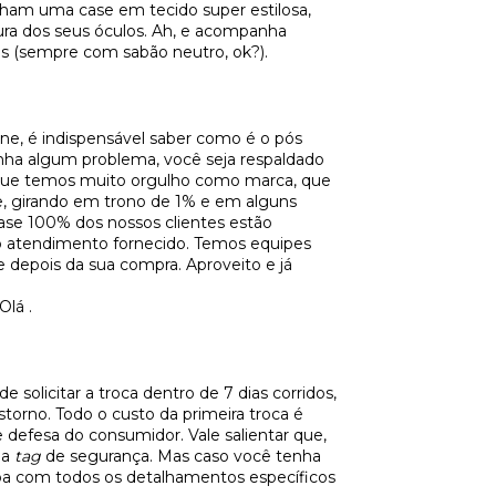
ham uma case em tecido super estilosa,
ura dos seus óculos. Ah, e acompanha
es (sempre com sabão neutro, ok?).
ne, é indispensável saber como é o pós
ha algum problema, você seja respaldado
 que temos muito orgulho como marca, que
, girando em trono de 1% e em alguns
uase 100% dos nossos clientes estão
ao atendimento fornecido. Temos equipes
 e depois da sua compra. Aproveito e já
Olá
.
 solicitar a troca dentro de 7 dias corridos,
torno. Todo o custo da primeira troca é
 defesa do consumidor. Vale salientar que,
 a
tag
de segurança. Mas caso você tenha
ba com todos os detalhamentos específicos