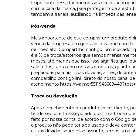
Importante ressaltar que nossos óculos acompan
com a cara da marca, para proteger toda a estrut
também a flanela, auxiliando na limpeza das lent
Pós-venda
Mais importante do que comprar um produto onli
venda da empresa em questão, para que caso ten
de imediato. Compartilho contigo, um indicador
é a % de troca/estornos que temos mensalmente
meses, até menos que isso. Isso significa que, q
satisfeitos, tanto com nossos produtos, quanto 
preparadas para tirar suas dúvidas, antes, durante
compartilho contigo link direto do nosso canal de
atendimento
https://wa.me/5511945669449?test=
Troca ou devolução
Após o recebimento do produto, você, cliente, pode
tendo seu direito assegurado quanto a troca ou es
feito por nossa conta, de acordo com o Código de
o produto não pode ter sido usado e deve conter
outras dúvidas sobre esse assunto, temos uma a