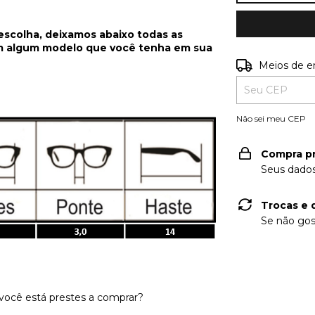
 escolha, deixamos abaixo todas as
m algum modelo que você tenha em sua
Entregas para o
Meios de e
Não sei meu CEP
Compra p
Seus dados
Trocas e 
Se não gos
ocê está prestes a comprar?