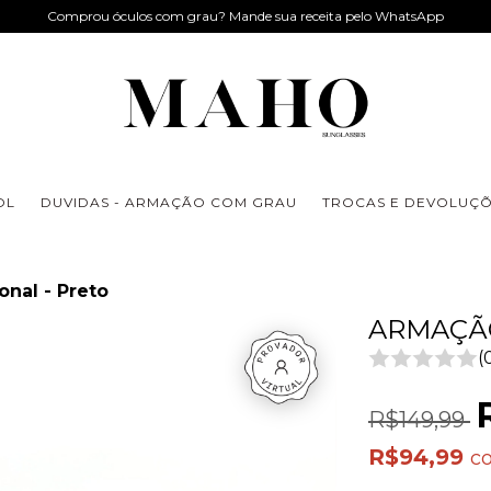
Comprou óculos com grau? Mande sua receita pelo WhatsApp
OL
DUVIDAS - ARMAÇÃO COM GRAU
TROCAS E DEVOLUÇ
nal - Preto
ARMAÇÃO
(
R$149,99
R$94,99
c